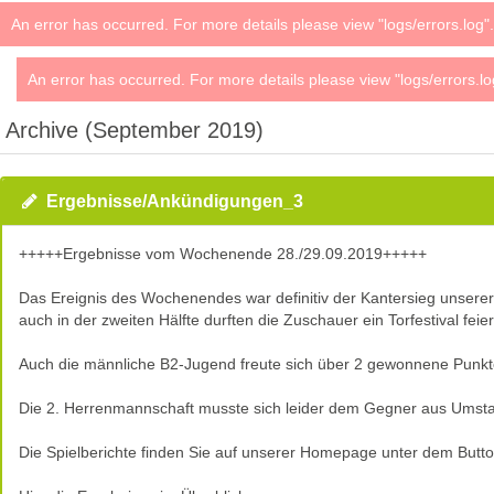
An error has occurred. For more details please view "logs/errors.log".
An error has occurred. For more details please view "logs/errors.lo
Archive (September 2019)
Ergebnisse/Ankündigungen_3
+++++Ergebnisse vom Wochenende 28./29.09.2019+++++
Das Ereignis des Wochenendes war definitiv der Kantersieg unserer
auch in der zweiten Hälfte durften die Zuschauer ein Torfestival feier
Auch die männliche B2-Jugend freute sich über 2 gewonnene Punkt
Die 2. Herrenmannschaft musste sich leider dem Gegner aus Umsta
Die Spielberichte finden Sie auf unserer Homepage unter dem Butto