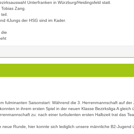
zirksauswahl Unterfranken in Würzburg/Heidingsfeld statt.
 Tobias Zang.
eil.
und 4Jungs der HSG sind im Kader.
 die
eht
m fulminanten Saisonstart: Während die 3. Herrenmannschaft auf der Z
 konnten in ihrem ersten Spiel in der neuen Klasse Bezirksliga A gleic
Herrenmannschaft zu: nach einer turbulenten ersten Halbzeit trat das T
neue Runde, hier konnte sich lediglich unsere männliche B2-Jugend üb