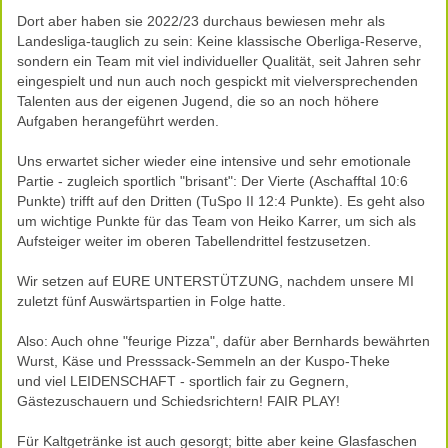
Dort aber haben sie 2022/23 durchaus bewiesen mehr als
Landesliga-tauglich zu sein: Keine klassische Oberliga-Reserve,
sondern ein Team mit viel individueller Qualität, seit Jahren sehr
eingespielt und nun auch noch gespickt mit vielversprechenden
Talenten aus der eigenen Jugend, die so an noch höhere
Aufgaben herangeführt werden.
Uns erwartet sicher wieder eine intensive und sehr emotionale
Partie - zugleich sportlich "brisant": Der Vierte (Aschafftal 10:6
Punkte) trifft auf den Dritten (TuSpo II 12:4 Punkte). Es geht also
um wichtige Punkte für das Team von Heiko Karrer, um sich als
Aufsteiger weiter im oberen Tabellendrittel festzusetzen.
Wir setzen auf EURE UNTERSTÜTZUNG, nachdem unsere MI
zuletzt fünf Auswärtspartien in Folge hatte.
Also: Auch ohne "feurige Pizza", dafür aber Bernhards bewährten
Wurst, Käse und Presssack-Semmeln an der Kuspo-Theke
und viel LEIDENSCHAFT - sportlich fair zu Gegnern,
Gästezuschauern und Schiedsrichtern! FAIR PLAY!
Für Kaltgetränke ist auch gesorgt; bitte aber keine Glasfaschen