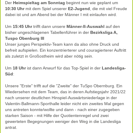
Der
Heimspieltag am Sonntag
beginnt nun wie geplant um
10:30 Uhr
mit dem Spiel unserer
E2-Jugend
, die mit viel Freude
dabei ist und am Abend bei der Männer I mit einlaufen wird.
Um
15:45 Uhr
trifft dann unsere
Männer-II-Auswahl
auf den
bisher ungeschlagenen Tabellenführer in der
Bezirksliga A,
Tuspo Obenburg III
Unser junges Perspektiv-Team kann da also ohne Druck und
befreit aufspielen. Ein konzentrierterer und couragierterer Auftritt
als zuletzt in Großostheim wird aber nötig sein.
Um
18 Uhr
ist dann Anwurf für das Top-Spiel in der
Landesliga-
Süd
:
Unsere "Erste" trifft auf die "Zweite" der TuSpo Obernburg. Ein
Wiedersehen mit dem Team, das in deren Aufstiegsjahr 2021/22
nach unserer deutlichen Hinspiel-Auswärtsniederlage in der
Valentin-Ballmann-Sporthalle leider nicht ein zweites Mal gegen
uns antreten konnte/wollte und dann - nach einer zugegeben
starken Saison - mit Hilfe der Quotientenregel und zwei
gewerteten Begegnungen weniger den Weg in die Landesliga
antrat.