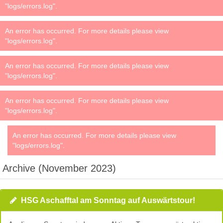
"logs/errors.log".
An error has occurred. For more details please view
"logs/errors.log".
An error has occurred. For more details please view
"logs/errors.log".
An error has occurred. For more details please view
"logs/errors.log".
An error has occurred. For more details please view
"logs/errors.log".
Archive (November 2023)
HSG Aschafftal am Sonntag auf Auswärtstour!