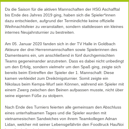
Da die Saison für die aktiven Mannschaften der HSG Aschafftal
bis Ende des Jahres 2019 ging, haben sich die Spieler*innen
dazu entschieden, aufgrund der Termindichte keine offizielle
Weihnachtsfeier zu veranstalten, sondern stattdessen ein kleines
internes Neujahrsturnier zu bestreiten.
Am 05. Januar 2020 fanden sich in der TV Halle in Goldbach
Akteure der drei Herrenmannschaften sowie Spielerinnen des
Damenteams ein, um anschließend in fünf durchgemischten
Teams gegeneinander anzutreten. Dass es dabei nicht unbedingt
um den Erfolg, sondern vielmehr um den Spaß ging, zeigte sich
bereits beim Eintreffen der Spieler der 1. Mannschaft: Diese
kamen verkleidet zum Dreikönigsturnier. Somit zeigte ein
Nikolaus beim Kempa-Wurf sein Können, während ein Spieler mit
einem Zwerg zwischen den Beinen aufpassen musste, nicht über
seine eigenen Füße zu stolpern.
Nach Ende des Turniers feierten alle gemeinsam den Abschluss
eines unterhaltsamen Tages und die Spieler wurden mit
vietnamesischen Sandwiches von ihrem Teamkollegen Adnan
Lidan, welcher mit seiner Lebensgefährtin den Foodtruck HauNoi