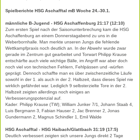
Spielberichte HSG Aschafftal mB Woche 24.-30.1.
männliche B-Jugend - HSG Aschaffenburg 21:17 (12:10)
Zum ersten Spiel nach der Saisonunterbrechung kam die HSG
Aschaffenburg an einem Donnerstagabend zu uns in die
Weberbornhalle. Man merkte unseren Jungs die fehlende
Wettkampfpraxis noch deutlich an. In der Abwehr wurde zwar
gerade im Zentrum gut gearbeitet und Torwart Philipp Krause
entschärfte auch viele wichtige Bälle, im Angriff war aber doch
noch viel von technischen Fehlern, Fehlpässen und -würfen
geprägt. Dennoch schaffte man es über zwischenzeitliche Läufe
sowohl in der 1. als auch in der 2. Halbzeit, dass dieses Spiel nie
wirklich gefährdet war. Lediglich 9 selbsterzielte Tore in der 2.
Halbzeit zeigten allerdings noch einiges an
Verbesserungspotenzial auf.
Kader: Philipp Krause (TW); William Junker 7/1, Johann Staab 4,
Luis Bergmann 3, Fabian Hauser 2, Jac Brenner 2, Jonas
Gundermann 2, Magnus Schindler 1, Emil Walde
HSG Aschafftal - HSG Haibach/Glattbach 31:19 (17:5)
Deutlich verbessert zeigten sich unsere Jungs direkt 2 Tage