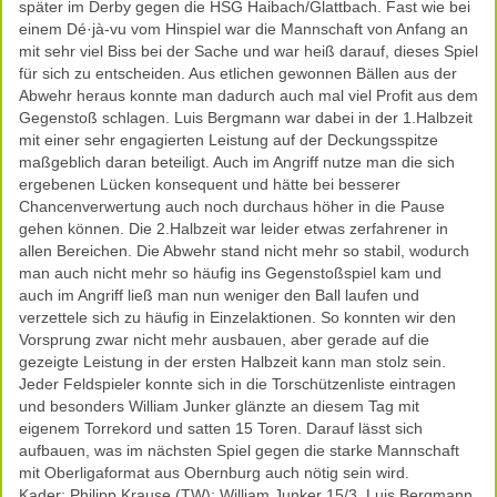
später im Derby gegen die HSG Haibach/Glattbach. Fast wie bei
einem Dé·jà-vu vom Hinspiel war die Mannschaft von Anfang an
mit sehr viel Biss bei der Sache und war heiß darauf, dieses Spiel
für sich zu entscheiden. Aus etlichen gewonnen Bällen aus der
Abwehr heraus konnte man dadurch auch mal viel Profit aus dem
Gegenstoß schlagen. Luis Bergmann war dabei in der 1.Halbzeit
mit einer sehr engagierten Leistung auf der Deckungsspitze
maßgeblich daran beteiligt. Auch im Angriff nutze man die sich
ergebenen Lücken konsequent und hätte bei besserer
Chancenverwertung auch noch durchaus höher in die Pause
gehen können. Die 2.Halbzeit war leider etwas zerfahrener in
allen Bereichen. Die Abwehr stand nicht mehr so stabil, wodurch
man auch nicht mehr so häufig ins Gegenstoßspiel kam und
auch im Angriff ließ man nun weniger den Ball laufen und
verzettele sich zu häufig in Einzelaktionen. So konnten wir den
Vorsprung zwar nicht mehr ausbauen, aber gerade auf die
gezeigte Leistung in der ersten Halbzeit kann man stolz sein.
Jeder Feldspieler konnte sich in die Torschützenliste eintragen
und besonders William Junker glänzte an diesem Tag mit
eigenem Torrekord und satten 15 Toren. Darauf lässt sich
aufbauen, was im nächsten Spiel gegen die starke Mannschaft
mit Oberligaformat aus Obernburg auch nötig sein wird.
Kader: Philipp Krause (TW); William Junker 15/3, Luis Bergmann