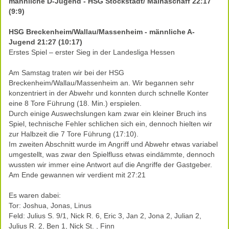
männliche D-Jugend - HSG Stockstadt/ Mainaschaff 22:17
(9:9)
HSG Breckenheim/Wallau/Massenheim - männliche A-
Jugend 21:27 (10:17)
Erstes Spiel – erster Sieg in der Landesliga Hessen
Am Samstag traten wir bei der HSG
Breckenheim/Wallau/Massenheim an. Wir begannen sehr
konzentriert in der Abwehr und konnten durch schnelle Konter
eine 8 Tore Führung (18. Min.) erspielen.
Durch einige Auswechslungen kam zwar ein kleiner Bruch ins
Spiel, technische Fehler schlichen sich ein, dennoch hielten wir
zur Halbzeit die 7 Tore Führung (17:10).
Im zweiten Abschnitt wurde im Angriff und Abwehr etwas variabel
umgestellt, was zwar den Spielfluss etwas eindämmte, dennoch
wussten wir immer eine Antwort auf die Angriffe der Gastgeber.
Am Ende gewannen wir verdient mit 27:21
Es waren dabei:
Tor: Joshua, Jonas, Linus
Feld: Julius S. 9/1, Nick R. 6, Eric 3, Jan 2, Jona 2, Julian 2,
Julius R. 2, Ben 1, Nick St. , Finn