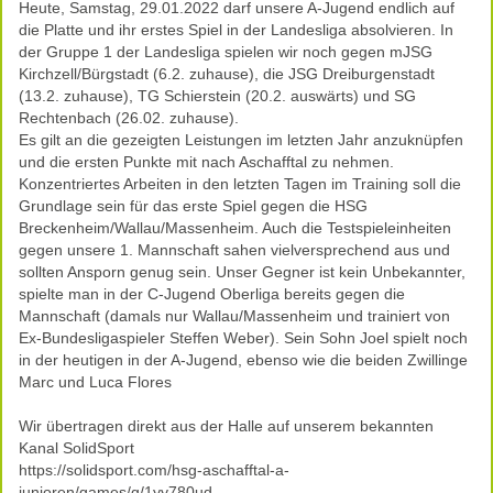
Heute, Samstag, 29.01.2022 darf unsere A-Jugend endlich auf
die Platte und ihr erstes Spiel in der Landesliga absolvieren. In
der Gruppe 1 der Landesliga spielen wir noch gegen mJSG
Kirchzell/Bürgstadt (6.2. zuhause), die JSG Dreiburgenstadt
(13.2. zuhause), TG Schierstein (20.2. auswärts) und SG
Rechtenbach (26.02. zuhause).
Es gilt an die gezeigten Leistungen im letzten Jahr anzuknüpfen
und die ersten Punkte mit nach Aschafftal zu nehmen.
Konzentriertes Arbeiten in den letzten Tagen im Training soll die
Grundlage sein für das erste Spiel gegen die HSG
Breckenheim/Wallau/Massenheim. Auch die Testspieleinheiten
gegen unsere 1. Mannschaft sahen vielversprechend aus und
sollten Ansporn genug sein. Unser Gegner ist kein Unbekannter,
spielte man in der C-Jugend Oberliga bereits gegen die
Mannschaft (damals nur Wallau/Massenheim und trainiert von
Ex-Bundesligaspieler Steffen Weber). Sein Sohn Joel spielt noch
in der heutigen in der A-Jugend, ebenso wie die beiden Zwillinge
Marc und Luca Flores
Wir übertragen direkt aus der Halle auf unserem bekannten
Kanal SolidSport
https://solidsport.com/hsg-aschafftal-a-
junioren/games/g/1yy780ud