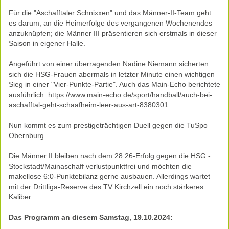
Für die "Aschafftaler Schnixxen" und das Männer-II-Team geht
es darum, an die Heimerfolge des vergangenen Wochenendes
anzuknüpfen; die Männer III präsentieren sich erstmals in dieser
Saison in eigener Halle.
Angeführt von einer überragenden Nadine Niemann sicherten
sich die HSG-Frauen abermals in letzter Minute einen wichtigen
Sieg in einer "Vier-Punkte-Partie". Auch das Main-Echo berichtete
ausführlich:
https://www.main-echo.de/sport/handball/auch-bei-
aschafftal-geht-schaafheim-leer-aus-art-8380301
Nun kommt es zum prestigeträchtigen Duell gegen die TuSpo
Obernburg.
Die Männer II bleiben nach dem 28:26-Erfolg gegen die HSG -
Stockstadt/Mainaschaff verlustpunktfrei und möchten die
makellose 6:0-Punktebilanz gerne ausbauen. Allerdings wartet
mit der Drittliga-Reserve des TV Kirchzell ein noch stärkeres
Kaliber.
Das Programm an diesem Samstag, 19.10.2024: