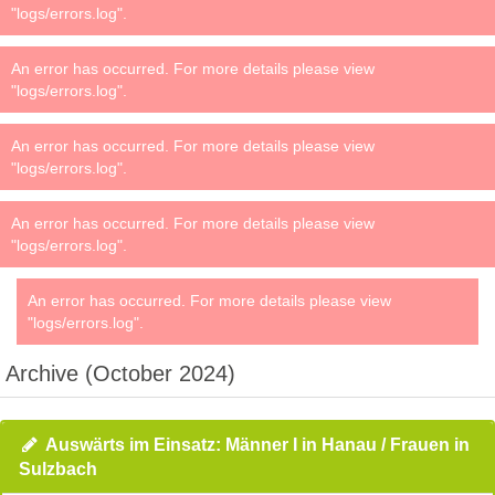
"logs/errors.log".
An error has occurred. For more details please view
"logs/errors.log".
An error has occurred. For more details please view
"logs/errors.log".
An error has occurred. For more details please view
"logs/errors.log".
An error has occurred. For more details please view
"logs/errors.log".
Archive (October 2024)
Auswärts im Einsatz: Männer I in Hanau / Frauen in
Sulzbach