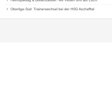
Heimspieltag & Budenzauber! Wir freuen uns auf Euch!
Oberliga-Süd: Trainerwechsel bei der HSG Aschafftal