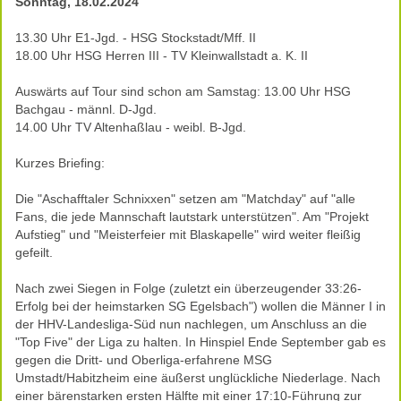
Sonntag, 18.02.2024
13.30 Uhr E1-Jgd. - HSG Stockstadt/Mff. II
18.00 Uhr HSG Herren III - TV Kleinwallstadt a. K. II
Auswärts auf Tour sind schon am Samstag: 13.00 Uhr HSG
Bachgau - männl. D-Jgd.
14.00 Uhr TV Altenhaßlau - weibl. B-Jgd.
Kurzes Briefing:
Die "Aschafftaler Schnixxen" setzen am "Matchday" auf "alle
Fans, die jede Mannschaft lautstark unterstützen". Am "Projekt
Aufstieg" und "Meisterfeier mit Blaskapelle" wird weiter fleißig
gefeilt.
Nach zwei Siegen in Folge (zuletzt ein überzeugender 33:26-
Erfolg bei der heimstarken SG Egelsbach") wollen die Männer I in
der HHV-Landesliga-Süd nun nachlegen, um Anschluss an die
"Top Five" der Liga zu halten. In Hinspiel Ende September gab es
gegen die Dritt- und Oberliga-erfahrene MSG
Umstadt/Habitzheim eine äußerst unglückliche Niederlage. Nach
einer bärenstarken ersten Hälfte mit einer 17:10-Führung zur